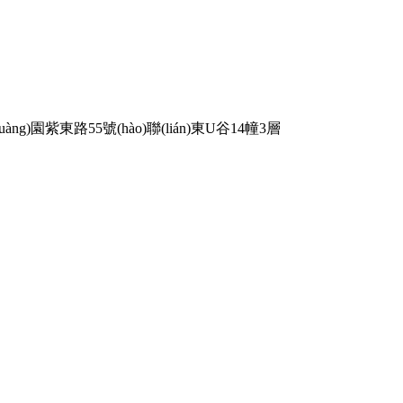
)園紫東路55號(hào)聯(lián)東U谷14幢3層