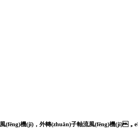
g)機(jī)，外轉(zhuǎn)子軸流風(fēng)機(jī)，ebmpaps