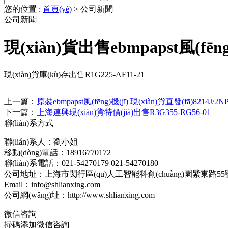
您的位置 :
首頁(yè)
> 公司新聞
公司新聞
現(xiàn)貨出售ebmpapst風(fēng)
現(xiàn)貨庫(kù)存出售R1G225-AF11-21
上一篇：
原裝ebmpapst風(fēng)機(jī) 現(xiàn)貨直發(fā)8214J/2NP
下一篇：
上海連興現(xiàn)貨特價(jià)出售R3G355-RG56-01
聯(lián)系方式
聯(lián)系人：劉小姐
移動(dòng)電話：18916770172
聯(lián)系電話：021-54270179 021-54270180
公司地址：上海市閔行區(qū)人工智能科創(chuàng)園紫東路55號(h
Email：info@shlianxing.com
公司網(wǎng)址：http://www.shlianxing.com
微信咨詢
掃碼添加微信咨詢