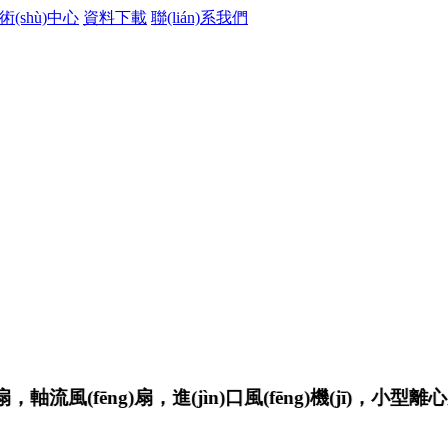
術(shù)中心
資料下載
聯(lián)系我們
fēng)扇，進(jìn)口風(fēng)機(jī)，小型離心風(fēn