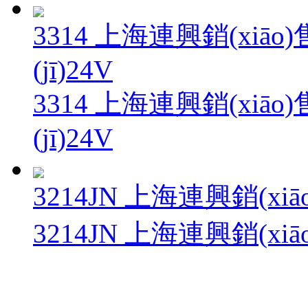
3314 上海連興銷(xiāo)售
(jī)24V
3314 上海連興銷(xiāo)售
(jī)24V
3214JN 上海連興銷(xiāo)
3214JN 上海連興銷(xiāo)