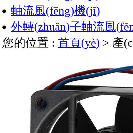
軸流風(fēng)機(jī)
外轉(zhuǎn)子軸流風(fēng
您的位置 :
首頁(yè)
> 產(