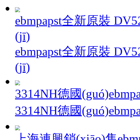
ebmpapst全新原裝 DV52
(jī)
ebmpapst全新原裝 DV52
(jī)
3314NH德國(guó)ebmpa
3314NH德國(guó)ebmpa
上海連興銷(xiāo)售ebm