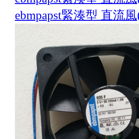
ebmpapst緊湊型 直流風(fē