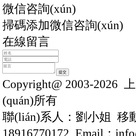
微信咨詢(xún)
掃碼添加微信咨詢(xún)
在線留言
Copyright@ 2003-2026
上
(quán)所有
聯(lián)系人：劉小姐
移動
18916770172
Email：info