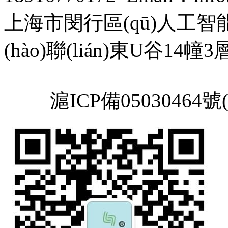
上海市閔行區(qū)人工智能科
(hào)聯(lián)東U谷14幢3
滬ICP備05030464號(h