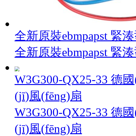
全新原裝ebmpapst 緊湊
全新原裝ebmpapst 緊湊
W3G300-QX25-33 德國(
(jī)風(fēng)扇
W3G300-QX25-33 德國(
(jī)風(fēng)扇