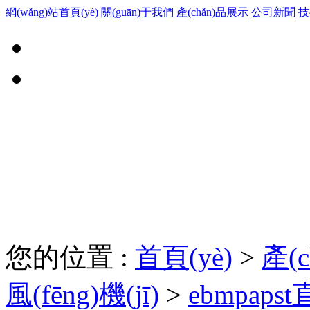
網(wǎng)站首頁(yè)
關(guān)于我們
產(chǎn)品展示
公司新聞
技
您的位置 :
首頁(yè)
>
產(
風(fēng)機(jī)
>
ebmpapst