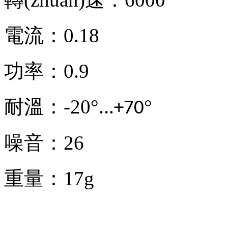
電流：0.18
功率：0.9
耐溫：-20
°
°
...+70
噪音：26
重量：17g