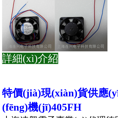
詳細(xì)介紹
特價(jià)現(xiàn)貨供應(yī
(fēng)機(jī)
405FH