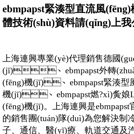
ebmpapst緊湊型直流風(fēn
體技術(shù)資料請(qǐng)上
上海連興專業(yè)代理銷售德國(guó)e
(jī)、ebmpapst外轉(zhu
(fēng)機(jī)、ebmpapst緊湊型風
機(jī)、ebmpapst燃?xì)夤娘
(fēng)機(jī)。上海連興是ebmp
的銷售團(tuán)隊(duì)為您解決制冷、
子、通信、醫(yī)療、軌道交