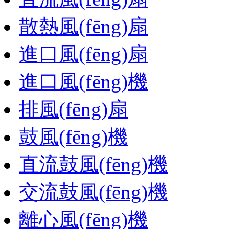
散熱風(fēng)扇
進口風(fēng)扇
進口風(fēng)機
排風(fēng)扇
鼓風(fēng)機
直流鼓風(fēng)機
交流鼓風(fēng)機
離心風(fēng)機