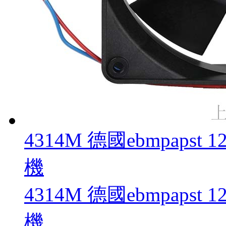
4314M 德國ebmpapst 
機
4314M 德國ebmpapst 
機