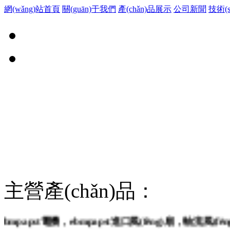
網(wǎng)站首頁
關(guān)于我們
產(chǎn)品展示
公司新聞
技術(
主營產(chǎn)品：
機，ebmpapst進口風(fēng)扇，軸流風(fēng)扇，進口風(