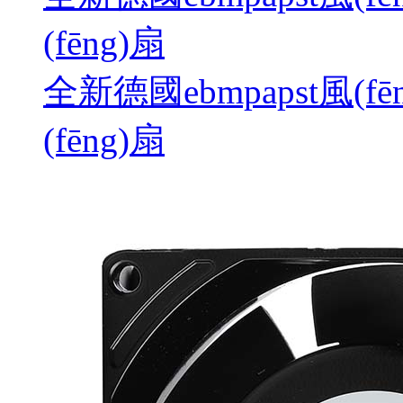
(fēng)扇
全新德國ebmpapst風(fē
(fēng)扇