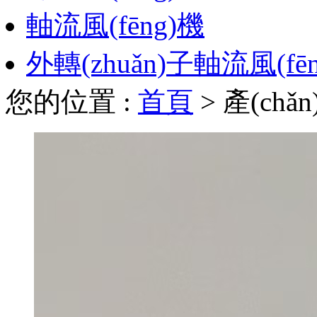
軸流風(fēng)機
外轉(zhuǎn)子軸流風(fē
您的位置 :
首頁
> 產(chǎ