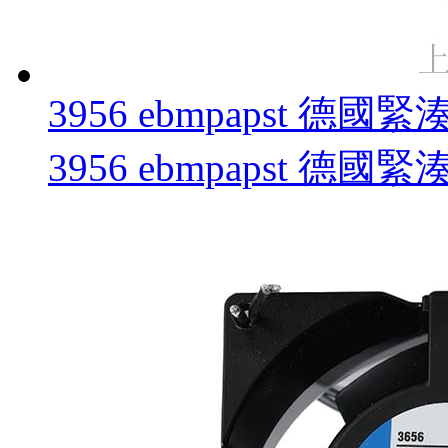
3956 ebmpapst 德國
3956 ebmpapst 德國