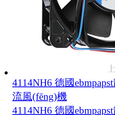
4114NH6 德國ebmpaps
流風(fēng)機
4114NH6 德國ebmpaps