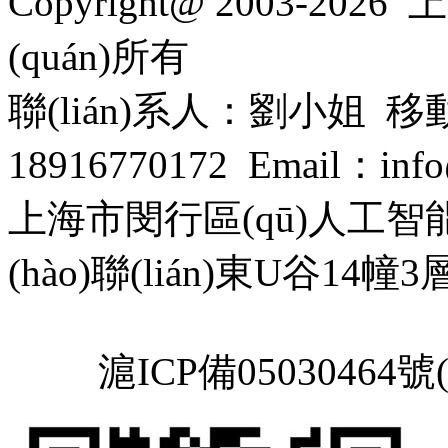
Copyright@ 2003-2026
上
(quán)所有
聯(lián)系人：劉小姐
移動
18916770172
Email：info
上海市閔行區(qū)人工智能科
(hào)聯(lián)東U谷14幢3
滬ICP備05030464號(h