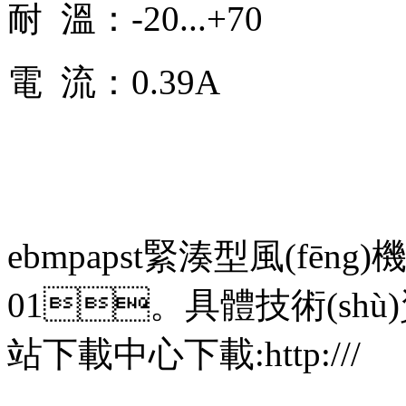
耐 溫：-20...+70
電 流：0.39A
ebmpapst緊湊型風(fēng)
01
。具體技術(shù)資
站下載中心下載:http:///