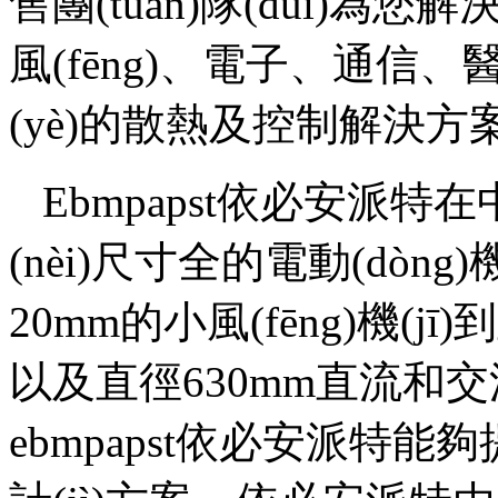
售團(tuán)隊(duì)為您
風(fēng)、電子
(yè)的散熱及控制解決方
Ebmpapst依必安派特在中
(nèi)尺寸全的電動(dòng)機(j
20mm的小風(fēng)機(jī)
以及直徑630mm直流和交流離
ebmpapst依必安派特能夠提供