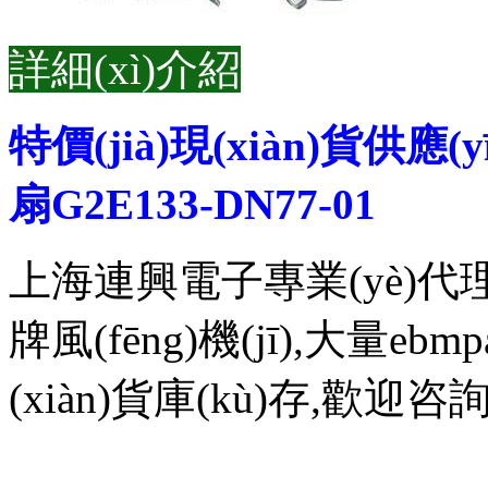
詳細(xì)介紹
特價(jià)現(xiàn)貨供應(yī
扇
G2E133-DN77-01
上海連興電子專業(yè)代理德國(
牌風(fēng)機(jī),大量ebmp
(xiàn)貨庫(kù)存,歡迎咨詢