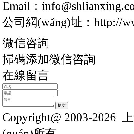
Email：info@shlianxing.c
公司網(wǎng)址：http://www
微信咨詢
掃碼添加微信咨詢
在線留言
Copyright@ 2003-2026
上
(quán)所有