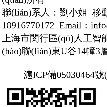
聯(lián)系人：劉小姐
移動
18916770172
Email：info
上海市閔行區(qū)人工智能科
(hào)聯(lián)東U谷14幢3
滬ICP備05030464號(h