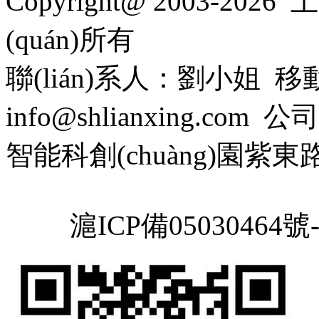
Copyright@ 2003-2026
上
(quán)所有
聯(lián)系人：劉小姐
移動
info@shlianxing.com
公司
智能科創(chuàng)園紫東路
滬ICP備05030464號-