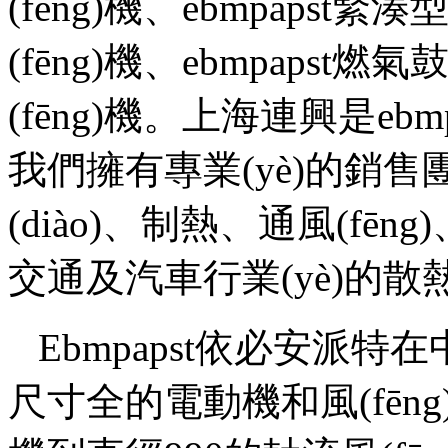
(fēng)機、ebmpapst
(fēng)機、ebmpapst
(fēng)機。上海連興是eb
我們擁有專業(yè)的銷售團
(diào)、制熱、通風(fēng)
交通及汽車行業(yè)的散
Ebmpapst依必安派特在中
尺寸全的電動機和風(fēng)機