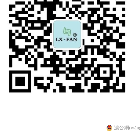
滬公網(wǎng